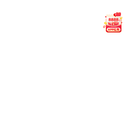
伍气氛更加融洽，每位队员都能在其中找到归属感和
使命感，从而激发出更大的潜力，以应对各种挑战。
4、团队合作精神
篮球是一项团队运动，因此团队合作精神至关重要。
在杨瀚森工作室，每一位成员都被鼓励相互支持，共
同成长。从小组活动到大型赛事备战，都体现出这种
合作意识的重要性。在共同追求胜利目标时，各自发
挥特长、弥补短板，使整个团队运转得更加顺畅高
效。
具体而言，通过设置不同类型的小组任务，让每个成
员都有机会参与进来，在实践中体验到协作带来的乐
趣与成就感。这种互动式学习不仅培养了彼此间信任
关系，也提高了解决问题能力。当球队面临困境时，