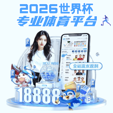
注册入口
全天更新 ·
亚美体育官网首
页
赛事实时同步
无论您身在何处，
亚美体育官网首页APP
为您带来
高速、高清、稳定的观赛体验。
下载客户端
网页端访问