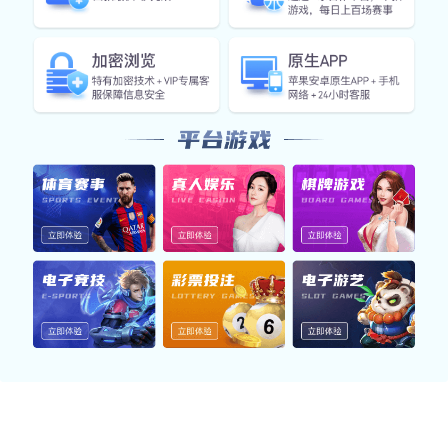
最后，坚持训练还能够培养球员坚韧不拔的意志品
质。在这个过程中，他们会经历许多挫折和困难，但
正是这些挑战，让他们学会了如何面对失败并从中吸
取教训。这种精神力量不仅有助于提升竞技状态，还
为他们日后的生活奠定了良好的基础。
2、高强度训练塑造身体素质
除了心理素质外，身体素质也是篮球运动员必不可少
的一部分。而杨瀚森工作室针对这一点进行了系统性
的设计和安排，高强度训练成为了日常课程的一部
分。这样的训练方式，不仅可以增强球员们的耐力，
还能提高他们在场上的爆发力与速度，使其更加适应
高强度比赛环境。